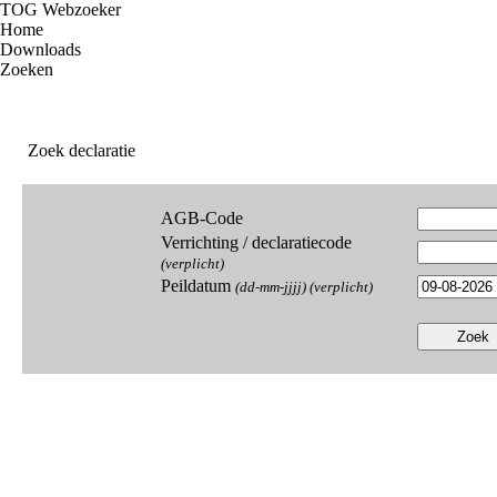
TOG Webzoeker
Home
Downloads
Zoeken
Inloggen
Zoek declaratie
AGB-Code
Verrichting / declaratiecode
(verplicht)
Peildatum
(dd-mm-jjjj) (verplicht)