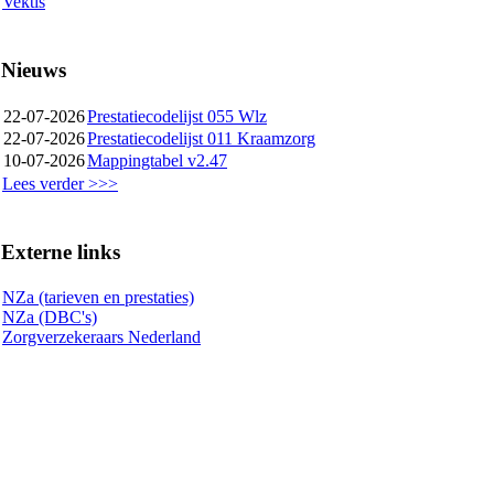
Vektis
Nieuws
22-07-2026
Prestatiecodelijst 055 Wlz
22-07-2026
Prestatiecodelijst 011 Kraamzorg
10-07-2026
Mappingtabel v2.47
Lees verder >>>
Externe links
NZa (tarieven en prestaties)
NZa (DBC's)
Zorgverzekeraars Nederland