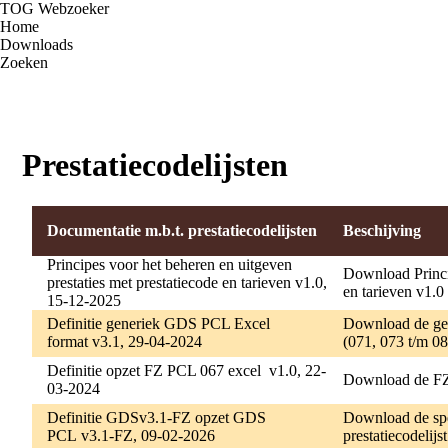
TOG Webzoeker
Home
Downloads
Zoeken
Inloggen
Prestatiecodelijsten
Documentatie m.b.t. prestatiecodelijsten
Beschijving
Principes voor het beheren en uitgeven
Download Princip
prestaties met prestatiecode en tarieven v1.0,
en tarieven v1.0
15-12-2025
Definitie generiek GDS PCL Excel
Download de gen
format v3.1, 29-04-2024
(071, 073 t/m 0
Definitie opzet FZ PCL 067 excel v1.0, 22-
Download de FZ 
03-2024
Definitie GDSv3.1-FZ opzet GDS
Download de sp
PCL v3.1-FZ, 09-02-2026
prestatiecodelij